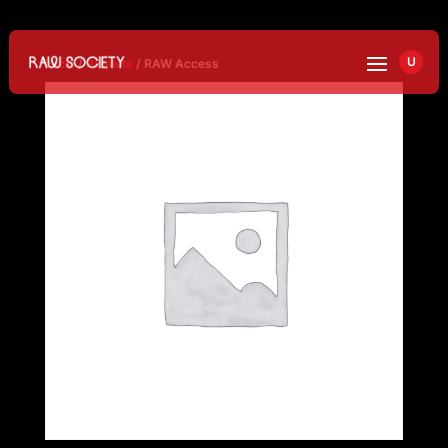
U
Inicio
/
Paquete
/ RAW Access