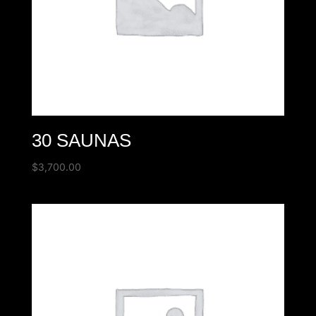
30 SAUNAS
$
3,700.00