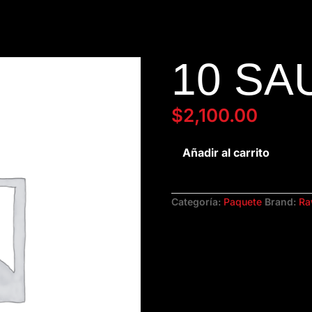
10 SA
$
2,100.00
10
Añadir al carrito
saunas
cantidad
Categoría:
Paquete
Brand:
Ra