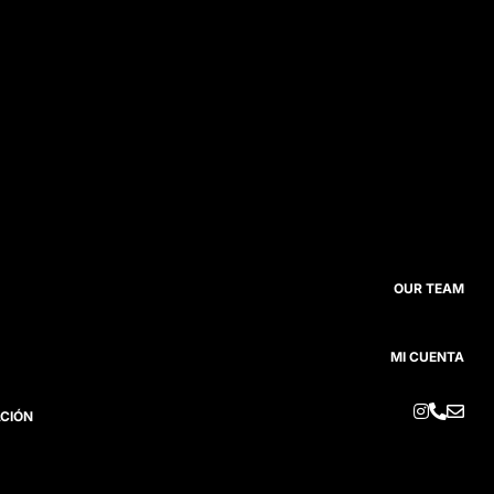
OUR TEAM
MI CUENTA



ACIÓN