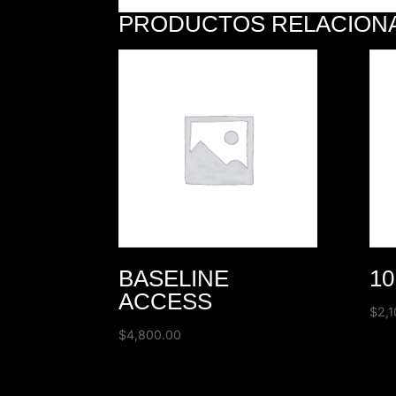
PRODUCTOS RELACION
BASELINE
1
ACCESS
$
2,
$
4,800.00