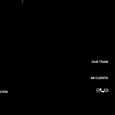
OUR TEAM
MI CUENTA



ACIÓN