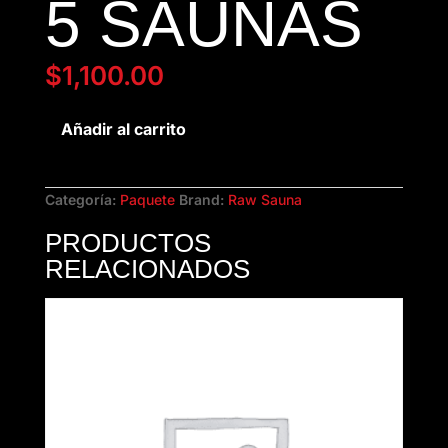
5 SAUNAS
$
1,100.00
5
Añadir al carrito
saunas
cantidad
Categoría:
Paquete
Brand:
Raw Sauna
PRODUCTOS
RELACIONADOS