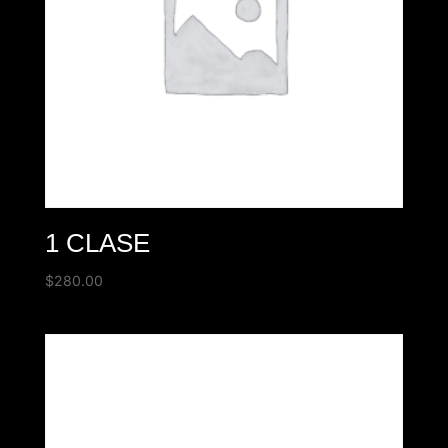
1 CLASE
$
280.00