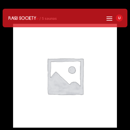
U
Inicio
/
Paquete
/ 5 saunas