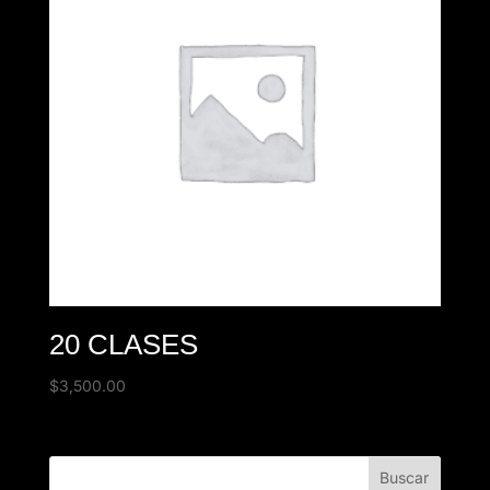
20 CLASES
$
3,500.00