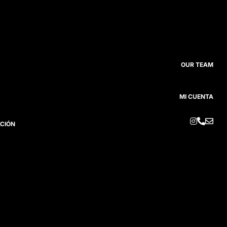
OUR TEAM
MI CUENTA



ACIÓN